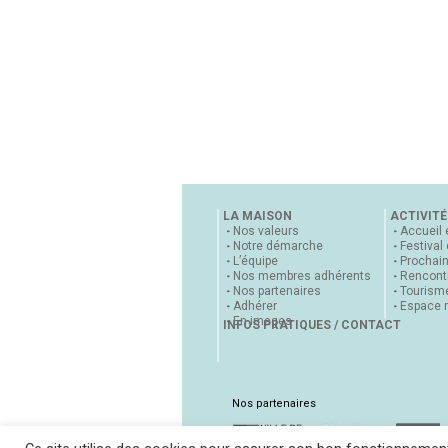
LA MAISON
ACTIVITÉ
Nos valeurs
Accueil 
Notre démarche
Festival
L’équipe
Prochai
Nos membres adhérents
Rencontr
Nos partenaires
Tourisme
Adhérer
Espace 
En images
INFOS PRATIQUES / CONTACT
Nos partenaires