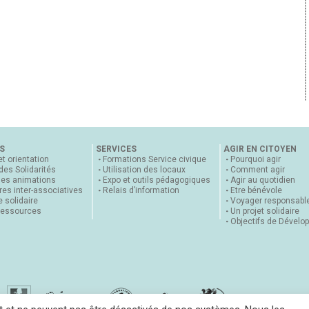
S
SERVICES
AGIR EN CITOYEN
et orientation
Formations Service civique
Pourquoi agir
 des Solidarités
Utilisation des locaux
Comment agir
nes animations
Expo et outils pédagogiques
Agir au quotidien
es inter-associatives
Relais d’information
Etre bénévole
 solidaire
Voyager responsabl
ressources
Un projet solidaire
Objectifs de Dévelo