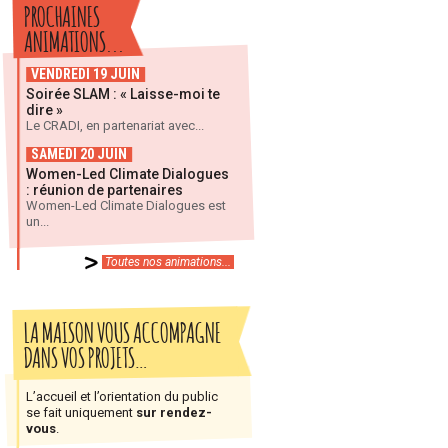
PROCHAINES
ANIMATIONS...
VENDREDI 19 JUIN
Soirée SLAM : « Laisse-moi te
dire »
Le CRADI, en partenariat avec...
SAMEDI 20 JUIN
Women-Led Climate Dialogues
: réunion de partenaires
Women-Led Climate Dialogues est
un...
Toutes nos animations...
LA MAISON VOUS ACCOMPAGNE
DANS VOS PROJETS…
L’accueil et l’orientation du public
se fait uniquement
sur rendez-
vous
.