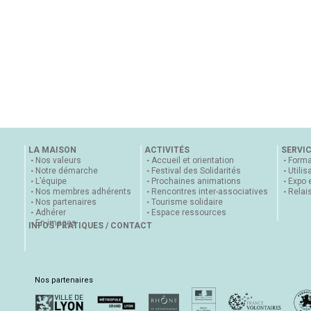
LA MAISON
ACTIVITÉS
SERVI
Nos valeurs
Accueil et orientation
Forma
Notre démarche
Festival des Solidarités
Utilis
L’équipe
Prochaines animations
Expo 
Nos membres adhérents
Rencontres inter-associatives
Relai
Nos partenaires
Tourisme solidaire
Adhérer
Espace ressources
En images
INFOS PRATIQUES / CONTACT
Nos partenaires