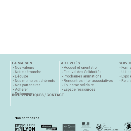
LA MAISON
ACTIVITÉS
SERVI
Nos valeurs
Accueil et orientation
Forma
Notre démarche
Festival des Solidarités
Utilis
L’équipe
Prochaines animations
Expo 
Nos membres adhérents
Rencontres inter-associatives
Relai
Nos partenaires
Tourisme solidaire
Adhérer
Espace ressources
En images
INFOS PRATIQUES / CONTACT
Nos partenaires