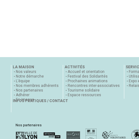
LA MAISON
ACTIVITÉS
SERVI
Nos valeurs
Accueil et orientation
Forma
Notre démarche
Festival des Solidarités
Utilis
L’équipe
Prochaines animations
Expo 
Nos membres adhérents
Rencontres inter-associatives
Relai
Nos partenaires
Tourisme solidaire
Adhérer
Espace ressources
En images
INFOS PRATIQUES / CONTACT
Nos partenaires