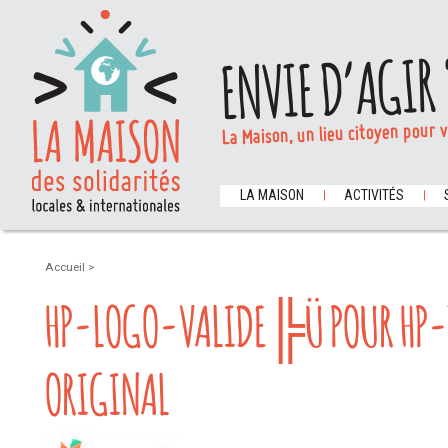
ENVIE D’AGIR 
La Maison, un lieu citoyen pour 
LA MAISON
ACTIVITÉS
Accueil
>
HP-LOGO-VALIDE╠Ü POUR HP-
ORIGINAL