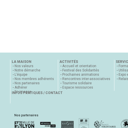
LA MAISON
ACTIVITÉS
SERVI
Nos valeurs
Accueil et orientation
Forma
Notre démarche
Festival des Solidarités
Utilis
L’équipe
Prochaines animations
Expo 
Nos membres adhérents
Rencontres inter-associatives
Relai
Nos partenaires
Tourisme solidaire
Adhérer
Espace ressources
En images
INFOS PRATIQUES / CONTACT
Nos partenaires