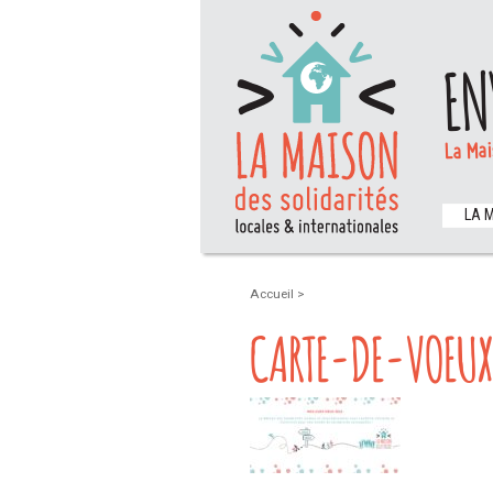
EN
La Mai
LA 
Accueil
>
CARTE-DE-VOEU