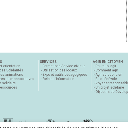
S
SERVICES
AGIR EN CITOYEN
et orientation
Formations Service civique
Pourquoi agir
 des Solidarités
Utilisation des locaux
Comment agir
nes animations
Expo et outils pédagogiques
Agir au quotidien
es inter-associatives
Relais d’information
Etre bénévole
 solidaire
Voyager responsabl
ressources
Un projet solidaire
Objectifs de Dévelo