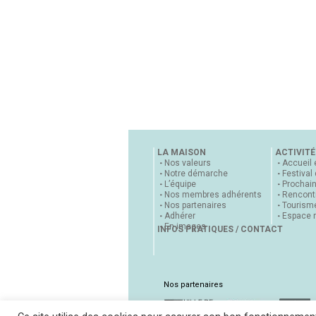
LA MAISON
ACTIVITÉ
Nos valeurs
Accueil 
Notre démarche
Festival
L’équipe
Prochai
Nos membres adhérents
Rencontr
Nos partenaires
Tourisme
Adhérer
Espace 
En images
INFOS PRATIQUES / CONTACT
Nos partenaires