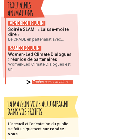
PROCHAINES
ANIMATIONS...
VENDREDI 19 JUIN
Soirée SLAM : « Laisse-moi te
dire »
Le CRADI, en partenariat avec...
SAMEDI 20 JUIN
Women-Led Climate Dialogues
: réunion de partenaires
Women-Led Climate Dialogues est
un...
Toutes nos animations...
LA MAISON VOUS ACCOMPAGNE
DANS VOS PROJETS…
L’accueil et l’orientation du public
se fait uniquement
sur rendez-
vous
.