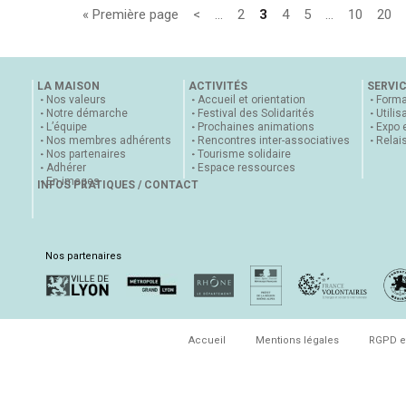
« Première page
<
…
2
3
4
5
…
10
20
LA MAISON
ACTIVITÉS
SERVI
Nos valeurs
Accueil et orientation
Forma
Notre démarche
Festival des Solidarités
Utilis
L’équipe
Prochaines animations
Expo 
Nos membres adhérents
Rencontres inter-associatives
Relai
Nos partenaires
Tourisme solidaire
Adhérer
Espace ressources
En images
INFOS PRATIQUES / CONTACT
Nos partenaires
Accueil
Mentions légales
RGPD e