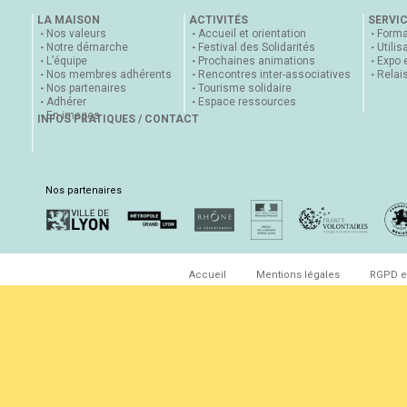
LA MAISON
ACTIVITÉS
SERVI
Nos valeurs
Accueil et orientation
Forma
Notre démarche
Festival des Solidarités
Utilis
L’équipe
Prochaines animations
Expo 
Nos membres adhérents
Rencontres inter-associatives
Relai
Nos partenaires
Tourisme solidaire
Adhérer
Espace ressources
En images
INFOS PRATIQUES / CONTACT
Nos partenaires
Accueil
Mentions légales
RGPD e