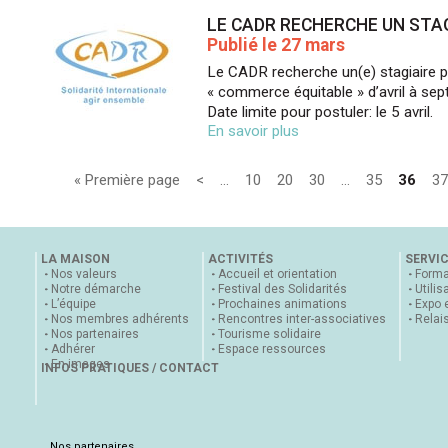
LE CADR RECHERCHE UN STAG
Publié le 27 mars
Le CADR recherche un(e) stagiaire po
« commerce équitable » d’avril à se
Date limite pour postuler: le 5 avril.
En savoir plus
« Première page
<
…
10
20
30
…
35
36
37
LA MAISON
ACTIVITÉS
SERVI
Nos valeurs
Accueil et orientation
Forma
Notre démarche
Festival des Solidarités
Utilis
L’équipe
Prochaines animations
Expo 
Nos membres adhérents
Rencontres inter-associatives
Relai
Nos partenaires
Tourisme solidaire
Adhérer
Espace ressources
En images
INFOS PRATIQUES / CONTACT
Nos partenaires