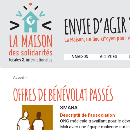
ENVIE D’AGIR 
La Maison, un lieu citoyen pour 
LA MAISON
ACTIVITÉS
Accueil
>
OFFRES DE BÉNÉVOLAT PASSÉS
SMARA
Descriptif de l’association
ONG médicale travaillant pour le dé
Mali avec une équipe malienne sur le