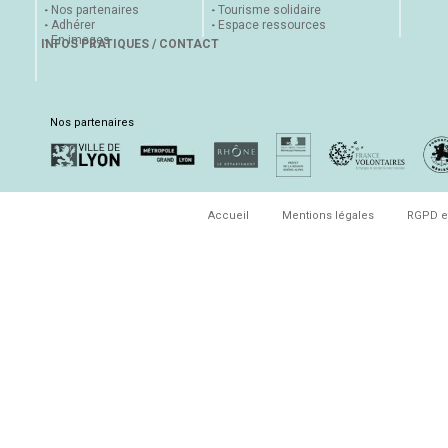
Nos partenaires
Tourisme solidaire
Adhérer
Espace ressources
En images
INFOS PRATIQUES / CONTACT
Nos partenaires
Accueil
Mentions légales
RGPD e