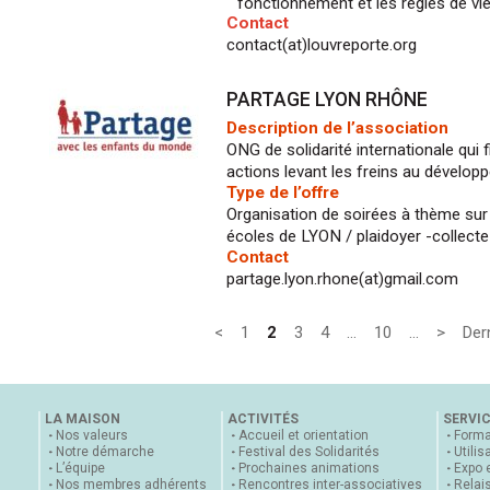
fonctionnement et les règles de vie
Contact
contact(at)louvreporte.org
PARTAGE LYON RHÔNE
Description de l’association
ONG de solidarité internationale qui f
actions levant les freins au dévelop
Type de l’offre
Organisation de soirées à thème sur
écoles de LYON / plaidoyer -collect
Contact
partage.lyon.rhone(at)gmail.com
<
1
2
3
4
…
10
…
>
Der
LA MAISON
ACTIVITÉS
SERVI
Nos valeurs
Accueil et orientation
Forma
Notre démarche
Festival des Solidarités
Utilis
L’équipe
Prochaines animations
Expo 
Nos membres adhérents
Rencontres inter-associatives
Relai