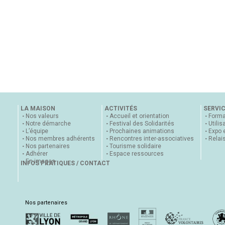
LA MAISON
ACTIVITÉS
SERVI
Nos valeurs
Accueil et orientation
Forma
Notre démarche
Festival des Solidarités
Utilis
L’équipe
Prochaines animations
Expo 
Nos membres adhérents
Rencontres inter-associatives
Relai
Nos partenaires
Tourisme solidaire
Adhérer
Espace ressources
En images
INFOS PRATIQUES / CONTACT
Nos partenaires