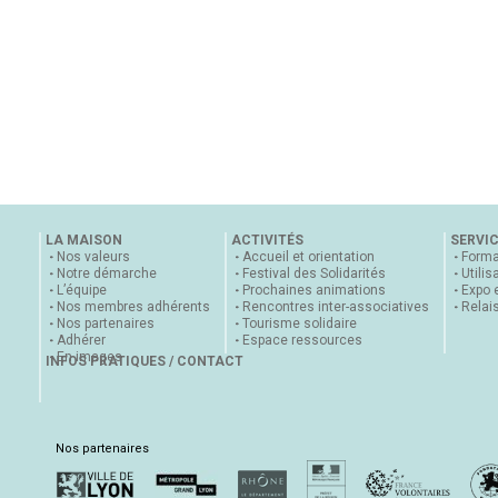
LA MAISON
ACTIVITÉS
SERVI
Nos valeurs
Accueil et orientation
Forma
Notre démarche
Festival des Solidarités
Utilis
L’équipe
Prochaines animations
Expo 
Nos membres adhérents
Rencontres inter-associatives
Relai
Nos partenaires
Tourisme solidaire
Adhérer
Espace ressources
En images
INFOS PRATIQUES / CONTACT
Nos partenaires