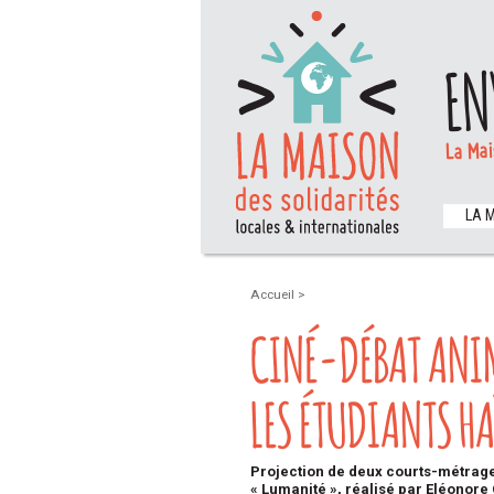
EN
La Mai
LA 
Accueil
>
CINÉ-DÉBAT ANIM
LES ÉTUDIANTS HA
Projection de deux courts-métrages 
« Lumanité », réalisé par Eléonore