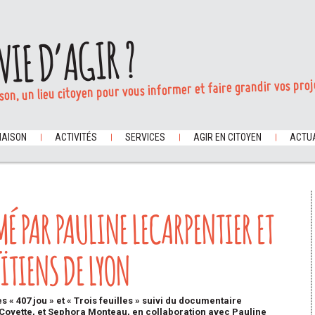
VIE D’AGIR ?
son, un lieu citoyen pour vous informer et faire grandir vos proj
MAISON
ACTIVITÉS
SERVICES
AGIR EN CITOYEN
ACTUA
É PAR PAULINE LECARPENTIER ET
ÏTIENS DE LYON
« 407 jou » et « Trois feuilles » suivi du documentaire
 Coyette, et Sephora Monteau, en collaboration avec Pauline