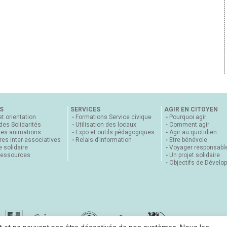
S
SERVICES
AGIR EN CITOYEN
et orientation
Formations Service civique
Pourquoi agir
 des Solidarités
Utilisation des locaux
Comment agir
nes animations
Expo et outils pédagogiques
Agir au quotidien
es inter-associatives
Relais d’information
Etre bénévole
 solidaire
Voyager responsabl
ressources
Un projet solidaire
Objectifs de Dévelo