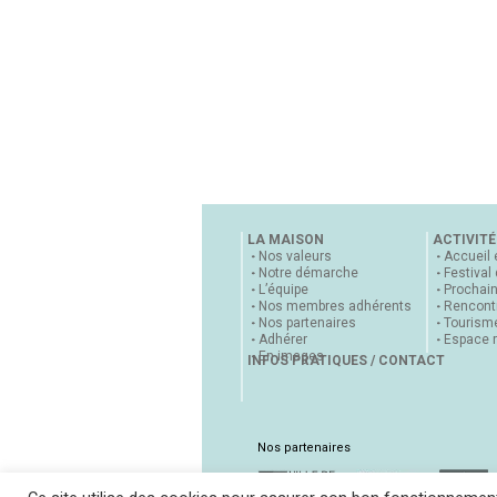
LA MAISON
ACTIVITÉ
Nos valeurs
Accueil 
Notre démarche
Festival
L’équipe
Prochai
Nos membres adhérents
Rencontr
Nos partenaires
Tourisme
Adhérer
Espace 
En images
INFOS PRATIQUES / CONTACT
Nos partenaires