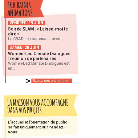
PROCHAINES
ANIMATIONS...
VENDREDI 19 JUIN
Soirée SLAM : « Laisse-moi te
dire »
Le CRADI, en partenariat avec...
SAMEDI 20 JUIN
Women-Led Climate Dialogues
: réunion de partenaires
Women-Led Climate Dialogues est
un...
Toutes nos animations...
LA MAISON VOUS ACCOMPAGNE
DANS VOS PROJETS…
L’accueil et l’orientation du public
se fait uniquement
sur rendez-
vous
.