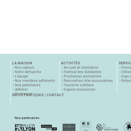
LA MAISON
ACTIVITÉS
SERVI
Nos valeurs
Accueil et orientation
Forma
Notre démarche
Festival des Solidarités
Utilis
L’équipe
Prochaines animations
Expo 
Nos membres adhérents
Rencontres inter-associatives
Relai
Nos partenaires
Tourisme solidaire
Adhérer
Espace ressources
En images
INFOS PRATIQUES / CONTACT
Nos partenaires