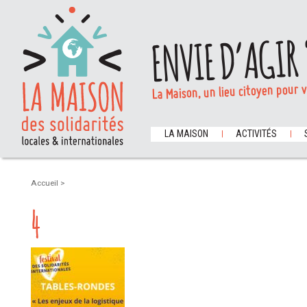
ENVIE D’AGIR 
La Maison, un lieu citoyen pour 
LA MAISON
ACTIVITÉS
Accueil
>
4