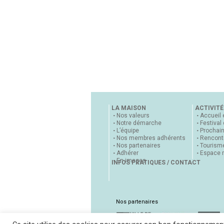
LA MAISON
ACTIVITÉ
Nos valeurs
Accueil 
Notre démarche
Festival
L’équipe
Prochai
Nos membres adhérents
Rencontr
Nos partenaires
Tourisme
Adhérer
Espace 
En images
INFOS PRATIQUES / CONTACT
Nos partenaires