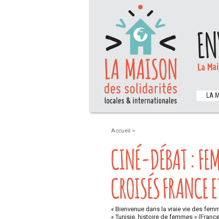
EN
La Mai
LA 
Accueil
>
CINÉ-DÉBAT : FE
CROISÉS FRANCE E
« Bienvenue dans la vraie vie des femm
« Tunisie, histoire de femmes » (Franc