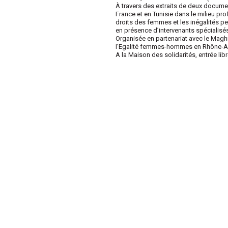
À travers des extraits de deux documen
France et en Tunisie dans le milieu pr
droits des femmes et les inégalités pe
en présence d’intervenants spécialisés 
Organisée en partenariat avec le Magh
l’Egalité femmes-hommes en Rhône-A
A la Maison des solidarités, entrée lib