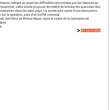
taires mettant en avant les difficultés rencontrées par les femmes en
ofessionnel, cette soirée propose de mettre en lumière les avancées des
rsistantes dans les deux pays. La soirée sera suivie d’une discussion
sur la question, puis d’un buffet convivial.
reb des films en Rhône-Alpes, dans le cadre de la Quinzaine de
lpes
re
En savoir plus