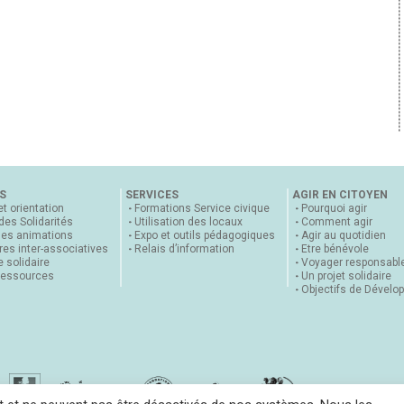
S
SERVICES
AGIR EN CITOYEN
et orientation
Formations Service civique
Pourquoi agir
 des Solidarités
Utilisation des locaux
Comment agir
nes animations
Expo et outils pédagogiques
Agir au quotidien
es inter-associatives
Relais d’information
Etre bénévole
 solidaire
Voyager responsabl
ressources
Un projet solidaire
Objectifs de Dévelo