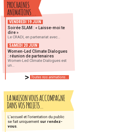
PROCHAINES
ANIMATIONS...
VENDREDI 19 JUIN
Soirée SLAM : « Laisse-moi te
dire »
Le CRADI, en partenariat avec...
SAMEDI 20 JUIN
Women-Led Climate Dialogues
: réunion de partenaires
Women-Led Climate Dialogues est
un...
Toutes nos animations...
LA MAISON VOUS ACCOMPAGNE
DANS VOS PROJETS…
L’accueil et l’orientation du public
se fait uniquement
sur rendez-
vous
.