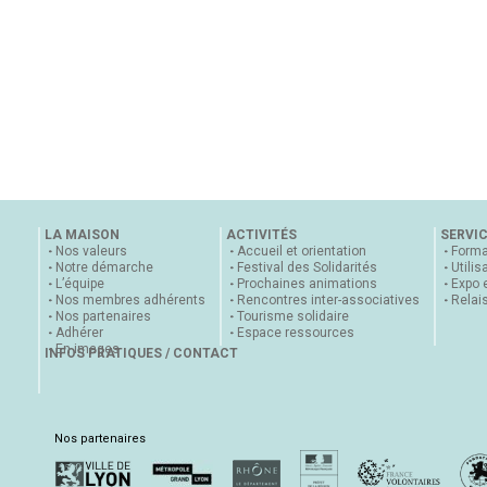
LA MAISON
ACTIVITÉS
SERVI
Nos valeurs
Accueil et orientation
Forma
Notre démarche
Festival des Solidarités
Utilis
L’équipe
Prochaines animations
Expo 
Nos membres adhérents
Rencontres inter-associatives
Relai
Nos partenaires
Tourisme solidaire
Adhérer
Espace ressources
En images
INFOS PRATIQUES / CONTACT
Nos partenaires