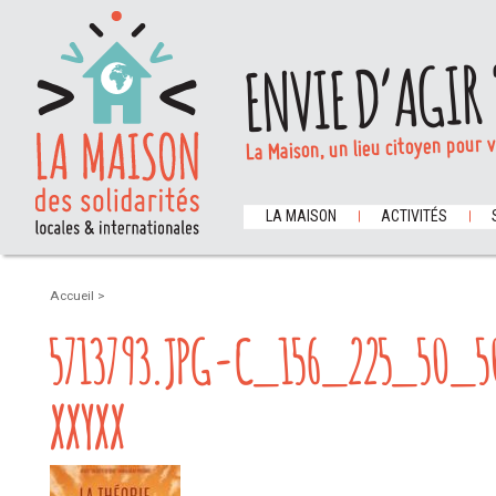
ENVIE D’AGIR 
La Maison, un lieu citoyen pour 
LA MAISON
ACTIVITÉS
Accueil
>
5713793.JPG-C_156_225_50_
XXYXX