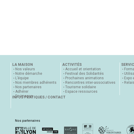
LA MAISON
ACTIVITÉS
SERVI
Nos valeurs
Accueil et orientation
Forma
Notre démarche
Festival des Solidarités
Utilis
L’équipe
Prochaines animations
Expo 
Nos membres adhérents
Rencontres inter-associatives
Relai
Nos partenaires
Tourisme solidaire
Adhérer
Espace ressources
En images
INFOS PRATIQUES / CONTACT
Nos partenaires