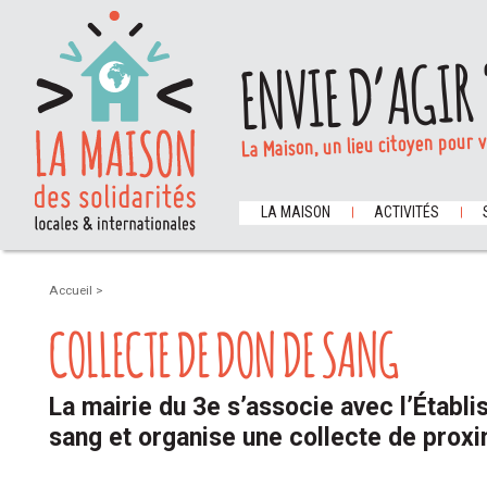
ENVIE D’AGIR 
La Maison, un lieu citoyen pour 
LA MAISON
ACTIVITÉS
Accueil
>
COLLECTE DE DON DE SANG
La mairie du 3e s’associe avec l’Établ
sang et organise une collecte de proxi