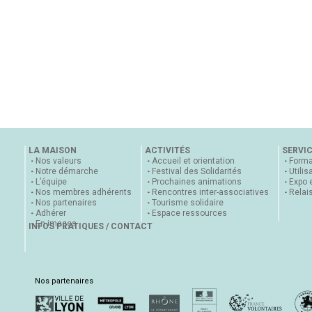
LA MAISON
ACTIVITÉS
SERVI
Nos valeurs
Accueil et orientation
Forma
Notre démarche
Festival des Solidarités
Utilis
L’équipe
Prochaines animations
Expo 
Nos membres adhérents
Rencontres inter-associatives
Relai
Nos partenaires
Tourisme solidaire
Adhérer
Espace ressources
En images
INFOS PRATIQUES / CONTACT
Nos partenaires