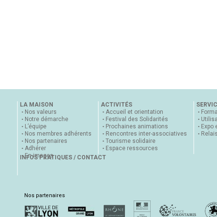
LA MAISON
ACTIVITÉS
SERVI
Nos valeurs
Accueil et orientation
Forma
Notre démarche
Festival des Solidarités
Utilis
L’équipe
Prochaines animations
Expo 
Nos membres adhérents
Rencontres inter-associatives
Relai
Nos partenaires
Tourisme solidaire
Adhérer
Espace ressources
En images
INFOS PRATIQUES / CONTACT
Nos partenaires