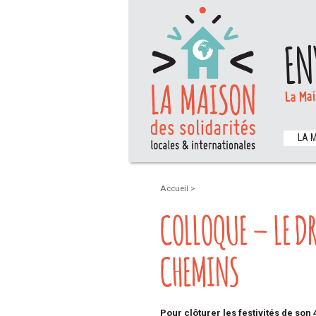
EN
La Mai
LA 
Accueil
>
COLLOQUE – LE DR
CHEMINS
Pour clôturer les festivités de so