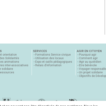
S
SERVICES
AGIR EN CITOYEN
et orientation
Formations Service civique
Pourquoi agir
 des Solidarités
Utilisation des locaux
Comment agir
nes animations
Expo et outils pédagogiques
Agir au quotidien
es inter-associatives
Relais d’information
Etre bénévole
 solidaire
Voyager responsabl
ressources
Un projet solidaire
Objectifs de Dévelo