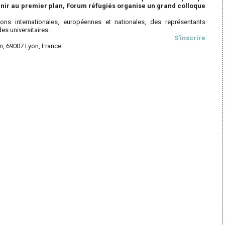
venir au premier plan, Forum réfugiés organise un grand colloque
utions internationales, européennes et nationales, des représentants
des universitaires.
S’inscrire
n, 69007 Lyon, France