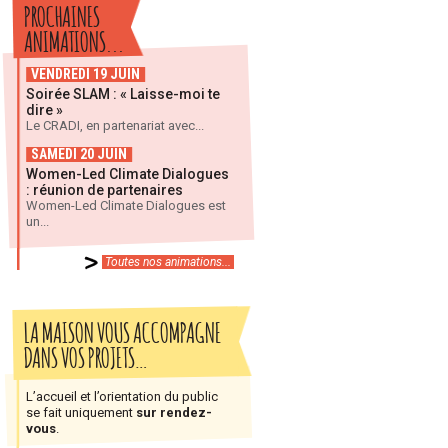
PROCHAINES
ANIMATIONS...
VENDREDI 19 JUIN
Soirée SLAM : « Laisse-moi te
dire »
Le CRADI, en partenariat avec...
SAMEDI 20 JUIN
Women-Led Climate Dialogues
: réunion de partenaires
Women-Led Climate Dialogues est
un...
Toutes nos animations...
LA MAISON VOUS ACCOMPAGNE
DANS VOS PROJETS…
L’accueil et l’orientation du public
se fait uniquement
sur rendez-
vous
.