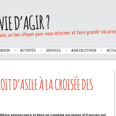
VIE D’AGIR ?
son, un lieu citoyen pour vous informer et faire grandir vos proj
MAISON
ACTIVITÉS
SERVICES
AGIR EN CITOYEN
ACTUA
OIT D’ASILE À LA CROISÉE DES
n 40ème anniversaire et dans un contexte européen et français qui