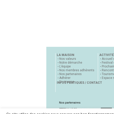
LA MAISON
ACTIVITÉ
Nos valeurs
Accueil 
Notre démarche
Festival
L’équipe
Prochai
Nos membres adhérents
Rencontr
Nos partenaires
Tourisme
Adhérer
Espace 
En images
INFOS PRATIQUES / CONTACT
Nos partenaires