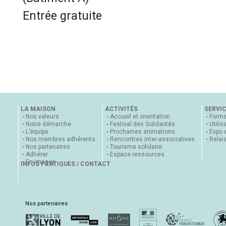
Entrée gratuite
LA MAISON
ACTIVITÉS
SERVI
Nos valeurs
Accueil et orientation
Forma
Notre démarche
Festival des Solidarités
Utilis
L’équipe
Prochaines animations
Expo 
Nos membres adhérents
Rencontres inter-associatives
Relai
Nos partenaires
Tourisme solidaire
Adhérer
Espace ressources
En images
INFOS PRATIQUES / CONTACT
Nos partenaires