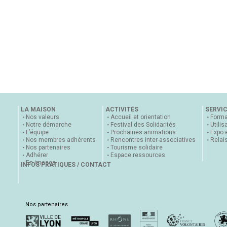
LA MAISON
ACTIVITÉS
SERVI
Nos valeurs
Accueil et orientation
Forma
Notre démarche
Festival des Solidarités
Utilis
L’équipe
Prochaines animations
Expo 
Nos membres adhérents
Rencontres inter-associatives
Relai
Nos partenaires
Tourisme solidaire
Adhérer
Espace ressources
En images
INFOS PRATIQUES / CONTACT
Nos partenaires