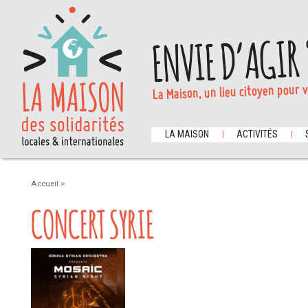
ENVIE D’AGIR 
La Maison, un lieu citoyen pour 
LA MAISON
ACTIVITÉS
Accueil
>
CONCERT SYRIE