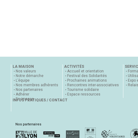
LA MAISON
ACTIVITÉS
SERVI
Nos valeurs
Accueil et orientation
Forma
Notre démarche
Festival des Solidarités
Utilis
L’équipe
Prochaines animations
Expo 
Nos membres adhérents
Rencontres inter-associatives
Relai
Nos partenaires
Tourisme solidaire
Adhérer
Espace ressources
En images
INFOS PRATIQUES / CONTACT
Nos partenaires