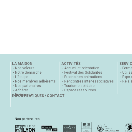
LA MAISON
ACTIVITÉS
SERVI
Nos valeurs
Accueil et orientation
Forma
Notre démarche
Festival des Solidarités
Utilis
L’équipe
Prochaines animations
Expo 
Nos membres adhérents
Rencontres inter-associatives
Relai
Nos partenaires
Tourisme solidaire
Adhérer
Espace ressources
En images
INFOS PRATIQUES / CONTACT
Nos partenaires