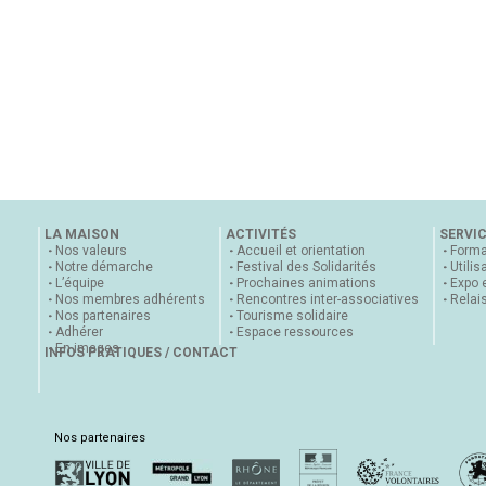
LA MAISON
ACTIVITÉS
SERVI
Nos valeurs
Accueil et orientation
Forma
Notre démarche
Festival des Solidarités
Utilis
L’équipe
Prochaines animations
Expo 
Nos membres adhérents
Rencontres inter-associatives
Relai
Nos partenaires
Tourisme solidaire
Adhérer
Espace ressources
En images
INFOS PRATIQUES / CONTACT
Nos partenaires