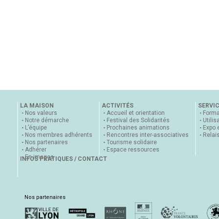
LA MAISON
ACTIVITÉS
SERVI
Nos valeurs
Accueil et orientation
Forma
Notre démarche
Festival des Solidarités
Utilis
L’équipe
Prochaines animations
Expo 
Nos membres adhérents
Rencontres inter-associatives
Relai
Nos partenaires
Tourisme solidaire
Adhérer
Espace ressources
En images
INFOS PRATIQUES / CONTACT
Nos partenaires