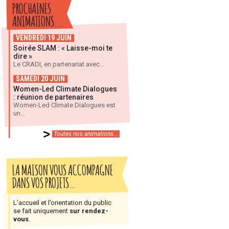
PROCHAINES
ANIMATIONS...
VENDREDI 19 JUIN
Soirée SLAM : « Laisse-moi te
dire »
Le CRADI, en partenariat avec...
SAMEDI 20 JUIN
Women-Led Climate Dialogues
: réunion de partenaires
Women-Led Climate Dialogues est
un...
Toutes nos animations...
LA MAISON VOUS ACCOMPAGNE
DANS VOS PROJETS…
L’accueil et l’orientation du public
se fait uniquement
sur rendez-
vous
.