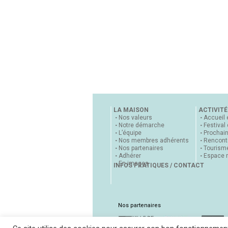
LA MAISON
ACTIVITÉ
Nos valeurs
Accueil 
Notre démarche
Festival
L’équipe
Prochai
Nos membres adhérents
Rencontr
Nos partenaires
Tourisme
Adhérer
Espace 
En images
INFOS PRATIQUES / CONTACT
Nos partenaires