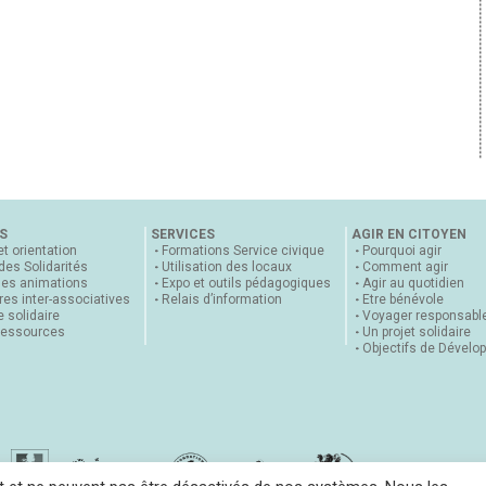
S
SERVICES
AGIR EN CITOYEN
et orientation
Formations Service civique
Pourquoi agir
 des Solidarités
Utilisation des locaux
Comment agir
nes animations
Expo et outils pédagogiques
Agir au quotidien
es inter-associatives
Relais d’information
Etre bénévole
 solidaire
Voyager responsabl
ressources
Un projet solidaire
Objectifs de Dévelo