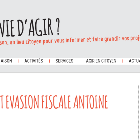
VIE D’AGIR ?
son, un lieu citoyen pour vous informer et faire grandir vos proj
MAISON
ACTIVITÉS
SERVICES
AGIR EN CITOYEN
ACTUA
T EVASION FISCALE ANTOINE