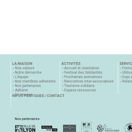
LA MAISON
ACTIVITÉS
SERVI
Nos valeurs
Accueil et orientation
Forma
Notre démarche
Festival des Solidarités
Utilis
L’équipe
Prochaines animations
Expo 
Nos membres adhérents
Rencontres inter-associatives
Relai
Nos partenaires
Tourisme solidaire
Adhérer
Espace ressources
En images
INFOS PRATIQUES / CONTACT
Nos partenaires