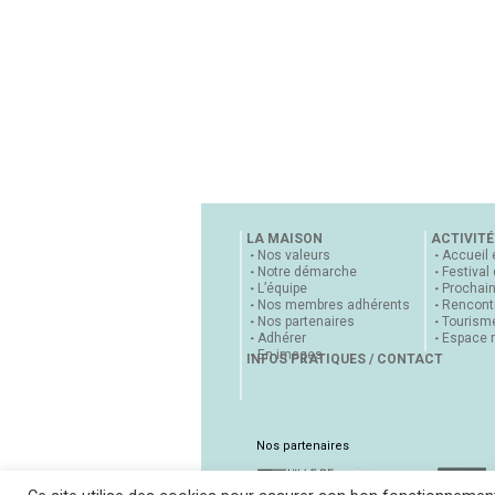
LA MAISON
ACTIVITÉ
Nos valeurs
Accueil 
Notre démarche
Festival
L’équipe
Prochai
Nos membres adhérents
Rencontr
Nos partenaires
Tourisme
Adhérer
Espace 
En images
INFOS PRATIQUES / CONTACT
Nos partenaires