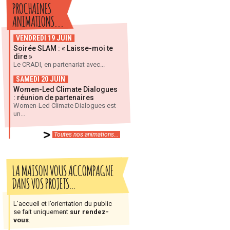
PROCHAINES
ANIMATIONS...
VENDREDI 19 JUIN
Soirée SLAM : « Laisse-moi te
dire »
Le CRADI, en partenariat avec...
SAMEDI 20 JUIN
Women-Led Climate Dialogues
: réunion de partenaires
Women-Led Climate Dialogues est
un...
Toutes nos animations...
LA MAISON VOUS ACCOMPAGNE
DANS VOS PROJETS…
L’accueil et l’orientation du public
se fait uniquement
sur rendez-
vous
.