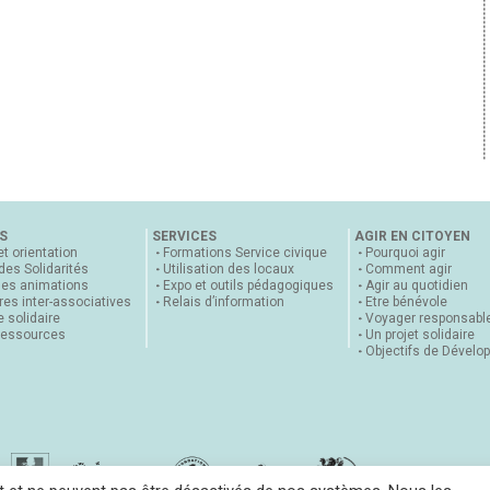
S
SERVICES
AGIR EN CITOYEN
et orientation
Formations Service civique
Pourquoi agir
 des Solidarités
Utilisation des locaux
Comment agir
nes animations
Expo et outils pédagogiques
Agir au quotidien
es inter-associatives
Relais d’information
Etre bénévole
 solidaire
Voyager responsabl
ressources
Un projet solidaire
Objectifs de Dévelo