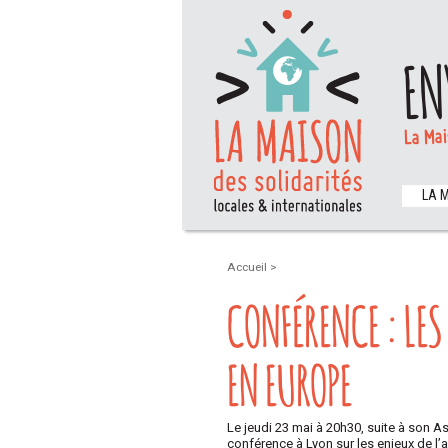
EN
La Mai
LA 
Accueil
>
CONFÉRENCE : LES 
EN EUROPE
Le jeudi 23 mai à 20h30, suite à son 
conférence à Lyon sur les enjeux de l’