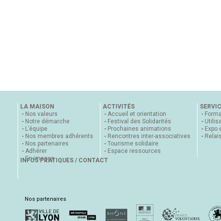
LA MAISON
ACTIVITÉS
SERVI
Nos valeurs
Accueil et orientation
Forma
Notre démarche
Festival des Solidarités
Utilis
L’équipe
Prochaines animations
Expo 
Nos membres adhérents
Rencontres inter-associatives
Relai
Nos partenaires
Tourisme solidaire
Adhérer
Espace ressources
En images
INFOS PRATIQUES / CONTACT
Nos partenaires