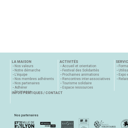
LA MAISON
ACTIVITÉS
SERVI
Nos valeurs
Accueil et orientation
Forma
Notre démarche
Festival des Solidarités
Utilis
L’équipe
Prochaines animations
Expo 
Nos membres adhérents
Rencontres inter-associatives
Relai
Nos partenaires
Tourisme solidaire
Adhérer
Espace ressources
En images
INFOS PRATIQUES / CONTACT
Nos partenaires