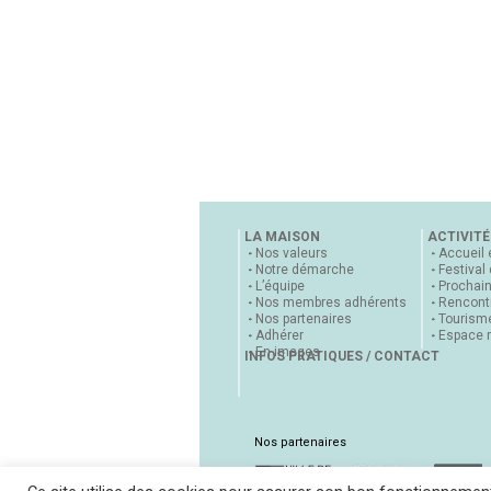
LA MAISON
ACTIVITÉ
Nos valeurs
Accueil 
Notre démarche
Festival
L’équipe
Prochai
Nos membres adhérents
Rencontr
Nos partenaires
Tourisme
Adhérer
Espace 
En images
INFOS PRATIQUES / CONTACT
Nos partenaires