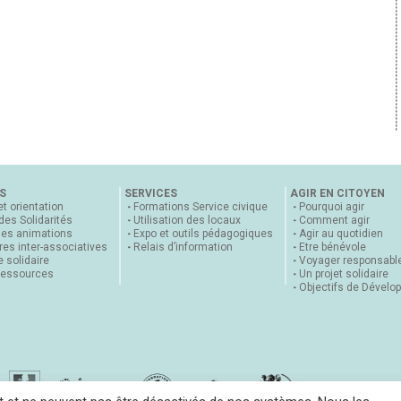
S
SERVICES
AGIR EN CITOYEN
et orientation
Formations Service civique
Pourquoi agir
 des Solidarités
Utilisation des locaux
Comment agir
nes animations
Expo et outils pédagogiques
Agir au quotidien
es inter-associatives
Relais d’information
Etre bénévole
 solidaire
Voyager responsabl
ressources
Un projet solidaire
Objectifs de Dévelo