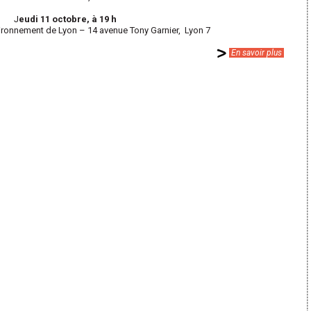
J
eudi 11 octobre, à 19 h
vironnement de Lyon – 14 avenue Tony Garnier, Lyon 7
En savoir plus