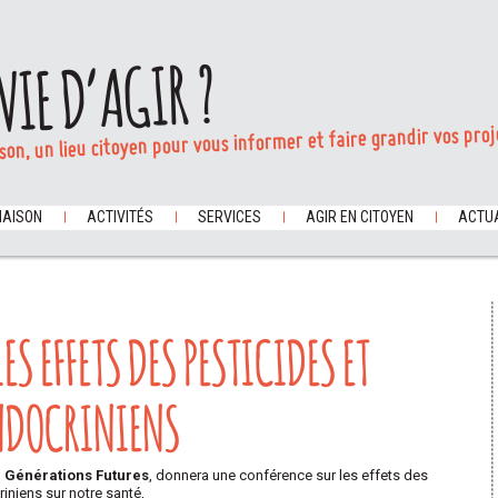
VIE D’AGIR ?
son, un lieu citoyen pour vous informer et faire grandir vos proj
MAISON
ACTIVITÉS
SERVICES
AGIR EN CITOYEN
ACTUA
S EFFETS DES PESTICIDES ET
NDOCRINIENS
G
Générations Futures
, donnera une conférence sur les effets des
iniens sur notre santé,