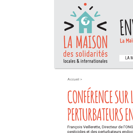
EN
La Mai
LA 
Accueil
>
CONFÉRENCE SUR LE
PERTURBATEURS E
François Veillerette, Directeur de l’ON
pesticides et des perturbateurs endocr