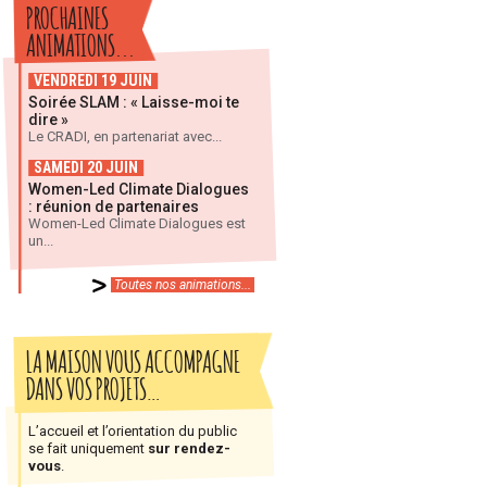
PROCHAINES
ANIMATIONS...
VENDREDI 19 JUIN
Soirée SLAM : « Laisse-moi te
dire »
Le CRADI, en partenariat avec...
SAMEDI 20 JUIN
Women-Led Climate Dialogues
: réunion de partenaires
Women-Led Climate Dialogues est
un...
Toutes nos animations...
LA MAISON VOUS ACCOMPAGNE
DANS VOS PROJETS…
L’accueil et l’orientation du public
se fait uniquement
sur rendez-
vous
.