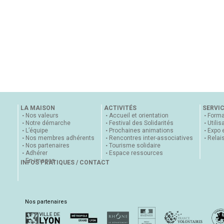
LA MAISON
ACTIVITÉS
SERVI
Nos valeurs
Accueil et orientation
Forma
Notre démarche
Festival des Solidarités
Utilis
L’équipe
Prochaines animations
Expo 
Nos membres adhérents
Rencontres inter-associatives
Relai
Nos partenaires
Tourisme solidaire
Adhérer
Espace ressources
En images
INFOS PRATIQUES / CONTACT
Nos partenaires