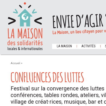
ENVIE D’AGIR 
La Maison, un lieu citoyen pour 
LA MAISON
ACTIVITÉS
Accueil
>
CONFLUENCES DES LUTTES
Festival sur la convergence des luttes
conférences, tables rondes, ateliers, vi
village de créat·rices, musique, bar et 