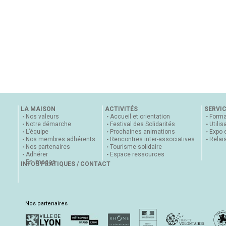
LA MAISON
ACTIVITÉS
SERVI
Nos valeurs
Accueil et orientation
Forma
Notre démarche
Festival des Solidarités
Utilis
L’équipe
Prochaines animations
Expo 
Nos membres adhérents
Rencontres inter-associatives
Relai
Nos partenaires
Tourisme solidaire
Adhérer
Espace ressources
En images
INFOS PRATIQUES / CONTACT
Nos partenaires