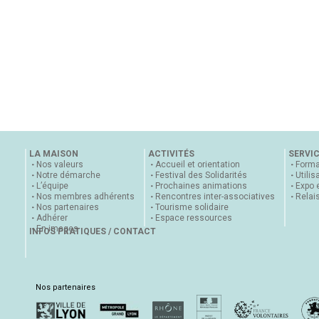
LA MAISON
ACTIVITÉS
SERVI
Nos valeurs
Accueil et orientation
Forma
Notre démarche
Festival des Solidarités
Utilis
L’équipe
Prochaines animations
Expo 
Nos membres adhérents
Rencontres inter-associatives
Relai
Nos partenaires
Tourisme solidaire
Adhérer
Espace ressources
En images
INFOS PRATIQUES / CONTACT
Nos partenaires