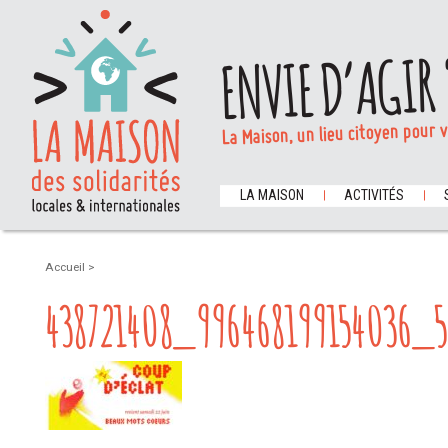
ENVIE D’AGIR 
La Maison, un lieu citoyen pour 
LA MAISON
ACTIVITÉS
Accueil
>
438721408_996468199154036_5