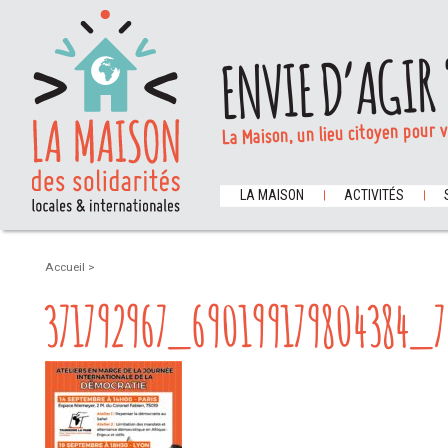
ENVIE D’AGIR 
La Maison, un lieu citoyen pour 
LA MAISON
ACTIVITÉS
Accueil
>
371792967_690199179804384_7