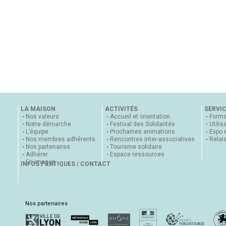
LA MAISON
ACTIVITÉS
SERVI
Nos valeurs
Accueil et orientation
Forma
Notre démarche
Festival des Solidarités
Utilis
L’équipe
Prochaines animations
Expo 
Nos membres adhérents
Rencontres inter-associatives
Relai
Nos partenaires
Tourisme solidaire
Adhérer
Espace ressources
En images
INFOS PRATIQUES / CONTACT
Nos partenaires