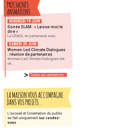
PROCHAINES
ANIMATIONS...
VENDREDI 19 JUIN
Soirée SLAM : « Laisse-moi te
dire »
Le CRADI, en partenariat avec...
SAMEDI 20 JUIN
Women-Led Climate Dialogues
: réunion de partenaires
Women-Led Climate Dialogues est
un...
Toutes nos animations...
LA MAISON VOUS ACCOMPAGNE
DANS VOS PROJETS…
L’accueil et l’orientation du public
se fait uniquement
sur rendez-
vous
.