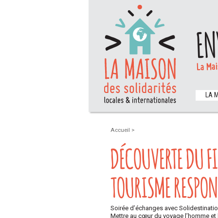
EN
La Mai
LA 
Accueil
>
DÉCOUVERTE DU F
TOURISME RESPON
Soirée d’échanges avec Solidestinatio
Mettre au cœur du voyage l’homme et la