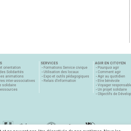
S
SERVICES
AGIR EN CITOYEN
et orientation
Formations Service civique
Pourquoi agir
 des Solidarités
Utilisation des locaux
Comment agir
nes animations
Expo et outils pédagogiques
Agir au quotidien
es inter-associatives
Relais d’information
Etre bénévole
 solidaire
Voyager responsabl
ressources
Un projet solidaire
Objectifs de Dévelo