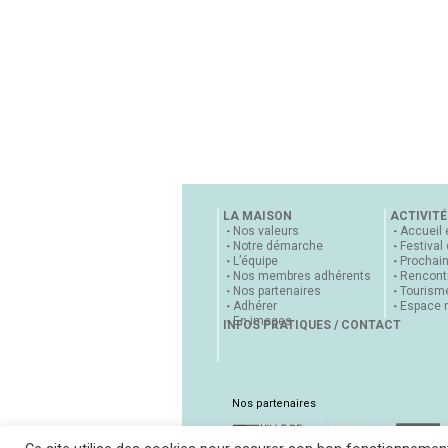
LA MAISON
ACTIVITÉ
Nos valeurs
Accueil 
Notre démarche
Festival
L’équipe
Prochai
Nos membres adhérents
Rencontr
Nos partenaires
Tourisme
Adhérer
Espace 
En images
INFOS PRATIQUES / CONTACT
Nos partenaires