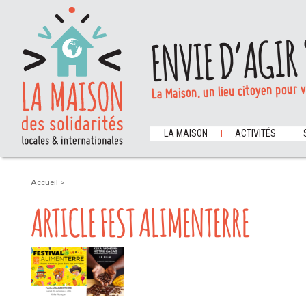
ENVIE D’AGIR 
La Maison, un lieu citoyen pour 
LA MAISON
ACTIVITÉS
Accueil
>
ARTICLE FEST ALIMENTERRE