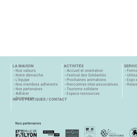
LA MAISON
ACTIVITÉS
SERVI
Nos valeurs
Accueil et orientation
Forma
Notre démarche
Festival des Solidarités
Utilis
L’équipe
Prochaines animations
Expo 
Nos membres adhérents
Rencontres inter-associatives
Relai
Nos partenaires
Tourisme solidaire
Adhérer
Espace ressources
En images
INFOS PRATIQUES / CONTACT
Nos partenaires