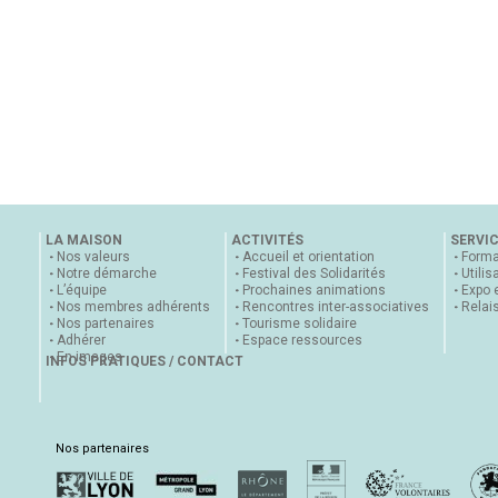
LA MAISON
ACTIVITÉS
SERVI
Nos valeurs
Accueil et orientation
Forma
Notre démarche
Festival des Solidarités
Utilis
L’équipe
Prochaines animations
Expo 
Nos membres adhérents
Rencontres inter-associatives
Relai
Nos partenaires
Tourisme solidaire
Adhérer
Espace ressources
En images
INFOS PRATIQUES / CONTACT
Nos partenaires