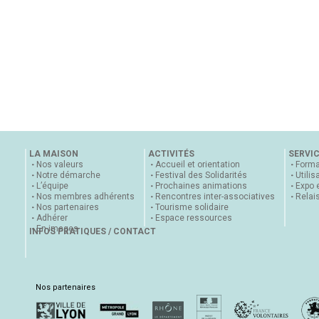
LA MAISON
ACTIVITÉS
SERVI
Nos valeurs
Accueil et orientation
Forma
Notre démarche
Festival des Solidarités
Utilis
L’équipe
Prochaines animations
Expo 
Nos membres adhérents
Rencontres inter-associatives
Relai
Nos partenaires
Tourisme solidaire
Adhérer
Espace ressources
En images
INFOS PRATIQUES / CONTACT
Nos partenaires