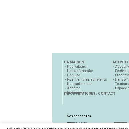
LA MAISON
ACTIVITÉ
Nos valeurs
Accueil 
Notre démarche
Festival
L’équipe
Prochai
Nos membres adhérents
Rencontr
Nos partenaires
Tourisme
Adhérer
Espace 
En images
INFOS PRATIQUES / CONTACT
Nos partenaires