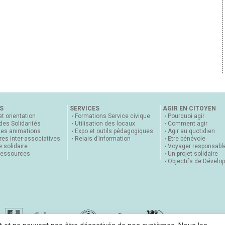
S
SERVICES
AGIR EN CITOYEN
et orientation
Formations Service civique
Pourquoi agir
 des Solidarités
Utilisation des locaux
Comment agir
nes animations
Expo et outils pédagogiques
Agir au quotidien
es inter-associatives
Relais d’information
Etre bénévole
 solidaire
Voyager responsabl
ressources
Un projet solidaire
Objectifs de Dévelo