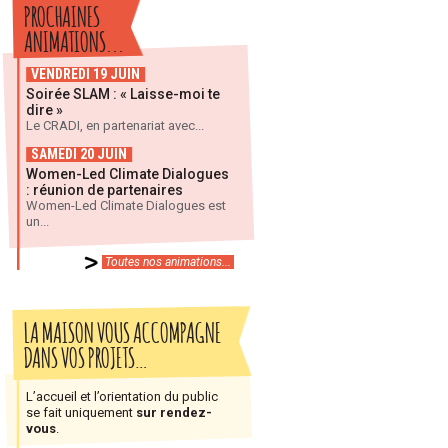
PROCHAINES
ANIMATIONS...
VENDREDI 19 JUIN
Soirée SLAM : « Laisse-moi te
dire »
Le CRADI, en partenariat avec...
SAMEDI 20 JUIN
Women-Led Climate Dialogues
: réunion de partenaires
Women-Led Climate Dialogues est
un...
Toutes nos animations...
LA MAISON VOUS ACCOMPAGNE
DANS VOS PROJETS…
L’accueil et l’orientation du public
se fait uniquement
sur rendez-
vous
.