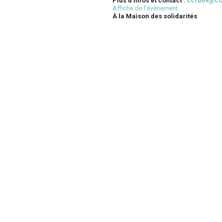
Plus d’infos et contact :
ccfd69@ccf
Affiche de l’évènement
À la Maison des solidarités