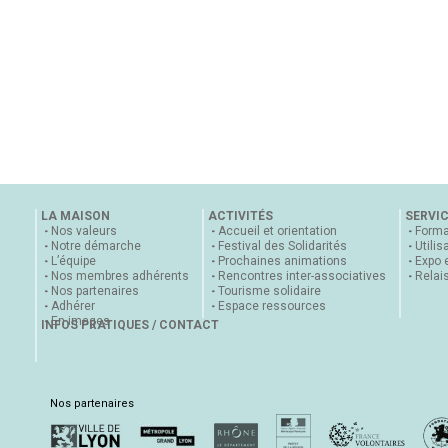
LA MAISON
ACTIVITÉS
SERVI
Nos valeurs
Accueil et orientation
Forma
Notre démarche
Festival des Solidarités
Utilis
L’équipe
Prochaines animations
Expo 
Nos membres adhérents
Rencontres inter-associatives
Relai
Nos partenaires
Tourisme solidaire
Adhérer
Espace ressources
En images
INFOS PRATIQUES / CONTACT
Nos partenaires