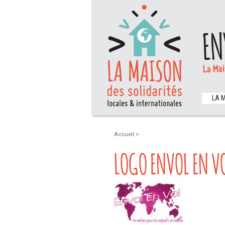
EN
La Mai
LA 
Accueil
>
LOGO ENVOL EN V