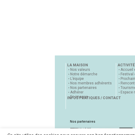
LA MAISON
ACTIVITÉ
Nos valeurs
Accueil 
Notre démarche
Festival
L’équipe
Prochai
Nos membres adhérents
Rencontr
Nos partenaires
Tourisme
Adhérer
Espace 
En images
INFOS PRATIQUES / CONTACT
Nos partenaires