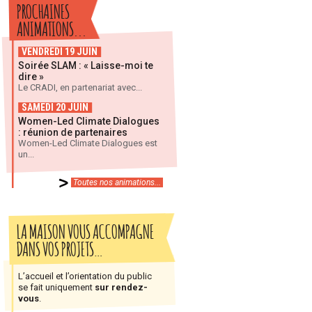
PROCHAINES
ANIMATIONS...
VENDREDI 19 JUIN
Soirée SLAM : « Laisse-moi te
dire »
Le CRADI, en partenariat avec...
SAMEDI 20 JUIN
Women-Led Climate Dialogues
: réunion de partenaires
Women-Led Climate Dialogues est
un...
Toutes nos animations...
LA MAISON VOUS ACCOMPAGNE
DANS VOS PROJETS…
L’accueil et l’orientation du public
se fait uniquement
sur rendez-
vous
.