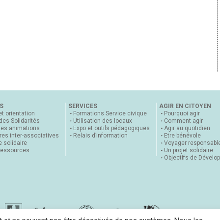
S
SERVICES
AGIR EN CITOYEN
et orientation
Formations Service civique
Pourquoi agir
 des Solidarités
Utilisation des locaux
Comment agir
nes animations
Expo et outils pédagogiques
Agir au quotidien
es inter-associatives
Relais d’information
Etre bénévole
 solidaire
Voyager responsabl
ressources
Un projet solidaire
Objectifs de Dévelo