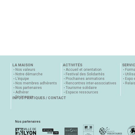
LA MAISON
ACTIVITÉS
SERVI
Nos valeurs
Accueil et orientation
Forma
Notre démarche
Festival des Solidarités
Utilis
L’équipe
Prochaines animations
Expo 
Nos membres adhérents
Rencontres inter-associatives
Relai
Nos partenaires
Tourisme solidaire
Adhérer
Espace ressources
En images
INFOS PRATIQUES / CONTACT
Nos partenaires