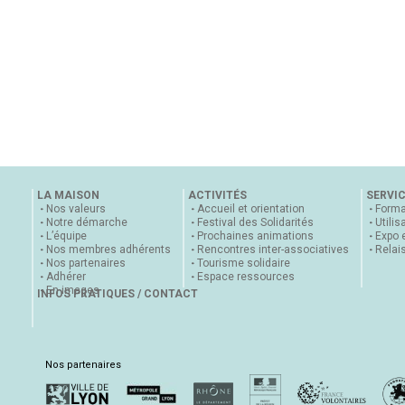
LA MAISON
ACTIVITÉS
SERVI
Nos valeurs
Accueil et orientation
Forma
Notre démarche
Festival des Solidarités
Utilis
L’équipe
Prochaines animations
Expo 
Nos membres adhérents
Rencontres inter-associatives
Relai
Nos partenaires
Tourisme solidaire
Adhérer
Espace ressources
En images
INFOS PRATIQUES / CONTACT
Nos partenaires