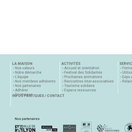
LA MAISON
ACTIVITÉS
SERVI
Nos valeurs
Accueil et orientation
Forma
Notre démarche
Festival des Solidarités
Utilis
L’équipe
Prochaines animations
Expo 
Nos membres adhérents
Rencontres inter-associatives
Relai
Nos partenaires
Tourisme solidaire
Adhérer
Espace ressources
En images
INFOS PRATIQUES / CONTACT
Nos partenaires