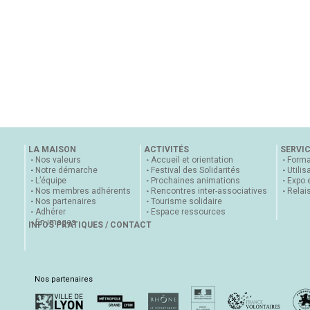
LA MAISON
ACTIVITÉS
SERVI
Nos valeurs
Accueil et orientation
Forma
Notre démarche
Festival des Solidarités
Utilis
L’équipe
Prochaines animations
Expo 
Nos membres adhérents
Rencontres inter-associatives
Relai
Nos partenaires
Tourisme solidaire
Adhérer
Espace ressources
En images
INFOS PRATIQUES / CONTACT
Nos partenaires