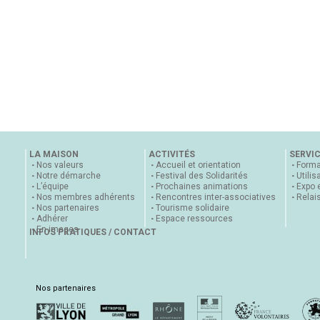
LA MAISON
ACTIVITÉS
SERVI
Nos valeurs
Accueil et orientation
Forma
Notre démarche
Festival des Solidarités
Utilis
L’équipe
Prochaines animations
Expo 
Nos membres adhérents
Rencontres inter-associatives
Relai
Nos partenaires
Tourisme solidaire
Adhérer
Espace ressources
En images
INFOS PRATIQUES / CONTACT
Nos partenaires