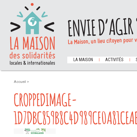
ENVIE D’AGIR 
La Maison, un lieu citoyen pour 
LA MAISON
ACTIVITÉS
Accueil
>
CROPPEDIMAGE-
1D7DBC859B8C4D989CE0A81CEAE