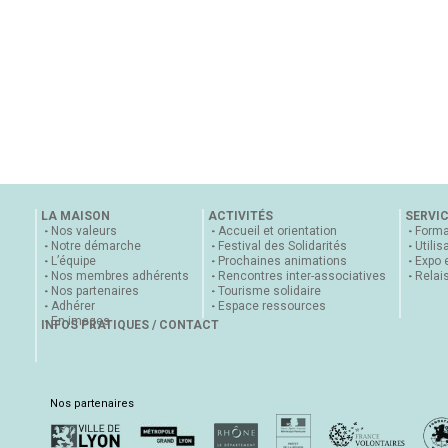
LA MAISON
ACTIVITÉS
SERVI
Nos valeurs
Accueil et orientation
Forma
Notre démarche
Festival des Solidarités
Utilis
L’équipe
Prochaines animations
Expo 
Nos membres adhérents
Rencontres inter-associatives
Relai
Nos partenaires
Tourisme solidaire
Adhérer
Espace ressources
En images
INFOS PRATIQUES / CONTACT
Nos partenaires