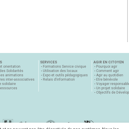
S
SERVICES
AGIR EN CITOYEN
et orientation
Formations Service civique
Pourquoi agir
 des Solidarités
Utilisation des locaux
Comment agir
nes animations
Expo et outils pédagogiques
Agir au quotidien
es inter-associatives
Relais d’information
Etre bénévole
 solidaire
Voyager responsabl
ressources
Un projet solidaire
Objectifs de Dévelo