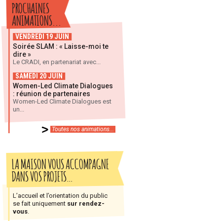
PROCHAINES
ANIMATIONS...
VENDREDI 19 JUIN
Soirée SLAM : « Laisse-moi te
dire »
Le CRADI, en partenariat avec...
SAMEDI 20 JUIN
Women-Led Climate Dialogues
: réunion de partenaires
Women-Led Climate Dialogues est
un...
Toutes nos animations...
LA MAISON VOUS ACCOMPAGNE
DANS VOS PROJETS…
L’accueil et l’orientation du public
se fait uniquement
sur rendez-
vous
.