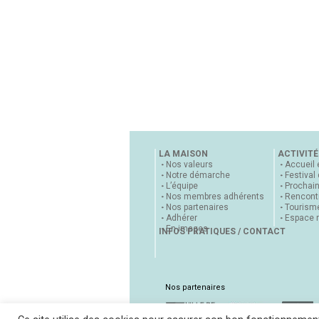
LA MAISON
ACTIVITÉ
Nos valeurs
Accueil 
Notre démarche
Festival
L’équipe
Prochai
Nos membres adhérents
Rencontr
Nos partenaires
Tourisme
Adhérer
Espace 
En images
INFOS PRATIQUES / CONTACT
Nos partenaires